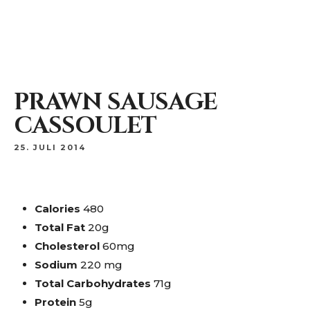
Netzerstraße 29 80992 München Moosach
+49 89 14 21 34
PRAWN SAUSAGE
CASSOULET
25. JULI 2014
Calories
480
Total Fat
20g
Cholesterol
60mg
Sodium
220 mg
Total Carbohydrates
71g
Protein
5g